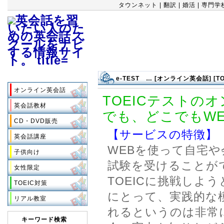
タウンネット
|
翻訳
|
婚活
|
専門学
目的で選ぶ
e-TEST … [オンライン英会話] [TO
オンライン英会話
TOEICテストの
英会話教材
でも、どこでもW
CD・DVD販売
【サービスの特徴】
英会話講座
WEBを使って自宅
子供向け
試験を受けることが
女性限定
TOEICに挑戦しよ
TOEIC対策
にとって、実践的な
リアル教室
れるというのは非常
キーワード検索