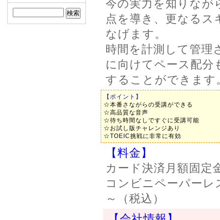
今の実力を知りなが
点を導き、更なるス
なげます。
時間を計測して管理
に向けてペース配分
することができます
【ポイント】
☆本番さながらの受講ができる
☆高品質な音声
☆待ち時間なしですぐに受講可能
☆お試し版チャレンジあり
☆TOEIC挑戦に非常に有効
【料金】
カード決済月額固定金
コンビニペーパーレス
～（税込）
【会社情報】