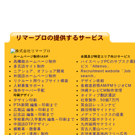
ホームページ制作/ASP
全国及び特定エリア向けサービス
高機能ホームページ制作
ハイスペックPCのサブスク通
多言語サイト制作
ビス「Attenvo」
ニアショア、オフショア開発
Recruitment website「Job
外国語ホームページ制作
search」
リクルート用ウェブサイト構築
デザイン依頼
人材募集サポート
各都道府県AM/FMラジオCM
海外サーバー手配
沖縄テレビCM制作管理
ネイティブ翻訳通訳
印刷デザイン
デザイン印刷
社章製作…50個7万円
PTA新聞 編集～印刷まで
英会話レッスンナビ
広報誌 編集～印刷まで
婚活情報サイトナビ
記念誌 編集～印刷まで
メディアミックスの提案
学校案内/入学案内 編集～印刷まで
関西大阪サテライト
中国語DTPデザイン
九州福岡サテライト
横断幕・懸垂幕
宮古八重山ページ
マンガ（漫画）制作
在沖米軍基地内フリペ広告