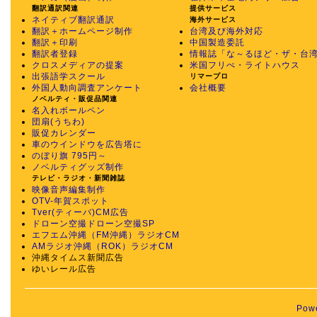
翻訳通訳関連
提供サービス
ネイティブ翻訳通訳
海外サービス
翻訳＋ホームページ制作
台湾及び海外対応
翻訳＋印刷
中国製造委託
翻訳者登録
情報誌「な～るほど・ザ・台
クロスメディアの提案
米国フリぺ・ライトハウス
出張語学スクール
リマープロ
外国人動向調査アンケート
会社概要
ノベルティ・販促品関連
名入れボールペン
団扇(うちわ)
販促カレンダー
車のウインドウを広告塔に
のぼり旗 795円～
ノベルティグッズ制作
テレビ・ラジオ・新聞雑誌
映像音声編集制作
OTV-年賀スポット
Tver(ティーバ)CM広告
ドローン空撮
ドローン空撮SP
エフエム沖縄（FM沖縄）ラジオCM
AMラジオ沖縄（ROK）ラジオCM
沖縄タイムス新聞広告
ゆいレール広告
Pow